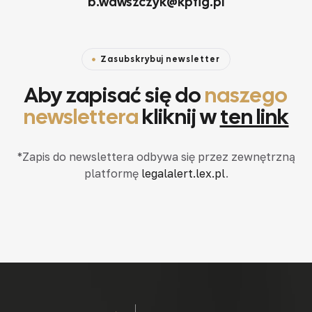
b.wawszczyk@kpfig.pl
Zasubskrybuj newsletter
Aby zapisać się do
naszego
newslettera
kliknij w
ten link
*Zapis do newslettera odbywa się przez zewnętrzną
platformę
legalalert.lex.pl
.